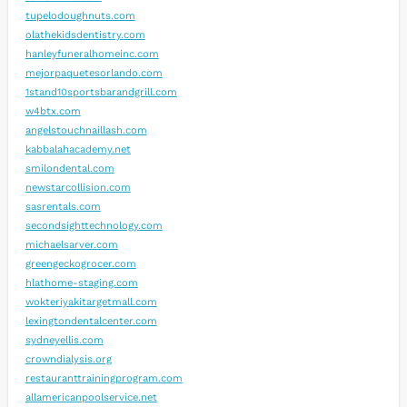
tupelodoughnuts.com
olathekidsdentistry.com
hanleyfuneralhomeinc.com
mejorpaquetesorlando.com
1stand10sportsbarandgrill.com
w4btx.com
angelstouchnaillash.com
kabbalahacademy.net
smilondental.com
newstarcollision.com
sasrentals.com
secondsighttechnology.com
michaelsarver.com
greengeckogrocer.com
hlathome-staging.com
wokteriyakitargetmall.com
lexingtondentalcenter.com
sydneyellis.com
crowndialysis.org
restauranttrainingprogram.com
allamericanpoolservice.net