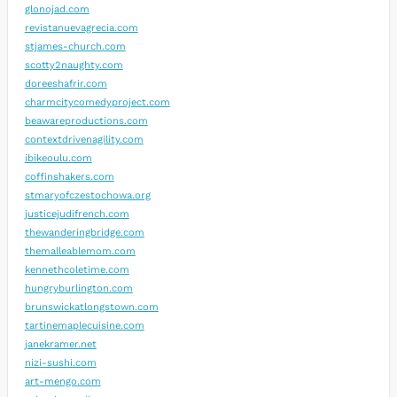
glonojad.com
revistanuevagrecia.com
stjames-church.com
scotty2naughty.com
doreeshafrir.com
charmcitycomedyproject.com
beawareproductions.com
contextdrivenagility.com
ibikeoulu.com
coffinshakers.com
stmaryofczestochowa.org
justicejudifrench.com
thewanderingbridge.com
themalleablemom.com
kennethcoletime.com
hungryburlington.com
brunswickatlongstown.com
tartinemaplecuisine.com
janekramer.net
nizi-sushi.com
art-mengo.com