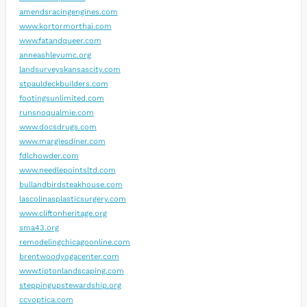
amendsracingengines.com
www.kortormorthai.com
www.fatandqueer.com
anneashleyumc.org
landsurveyskansascity.com
stpauldeckbuilders.com
footingsunlimited.com
runsnoqualmie.com
www.docsdrugs.com
www.margiesdiner.com
fdlchowder.com
www.needlepointsltd.com
bullandbirdsteakhouse.com
lascolinasplasticsurgery.com
www.cliftonheritage.org
sma43.org
remodelingchicagoonline.com
brentwoodyogacenter.com
www.tiptonlandscaping.com
steppingupstewardship.org
ccvoptica.com