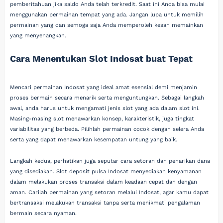
pemberitahuan jika saldo Anda telah terkredit. Saat ini Anda bisa mulai
menggunakan permainan tempat yang ada. Jangan lupa untuk memilih
permainan yang dan semoga saja Anda memperoleh kesan memainkan
yang menyenangkan.
Cara Menentukan Slot Indosat buat Tepat
Mencari permainan Indosat yang ideal amat esensial demi menjamin
proses bermain secara menarik serta menguntungkan. Sebagai langkah
awal, anda harus untuk mengamati jenis slot yang ada dalam slot ini.
Masing-masing slot menawarkan konsep, karakteristik, juga tingkat
variabilitas yang berbeda. Pilihlah permainan cocok dengan selera Anda
serta yang dapat menawarkan kesempatan untung yang baik.
Langkah kedua, perhatikan juga seputar cara setoran dan penarikan dana
yang disediakan. Slot deposit pulsa Indosat menyediakan kenyamanan
dalam melakukan proses transaksi dalam keadaan cepat dan dengan
aman. Carilah permainan yang setoran melalui Indosat, agar kamu dapat
bertransaksi melakukan transaksi tanpa serta menikmati pengalaman
bermain secara nyaman.