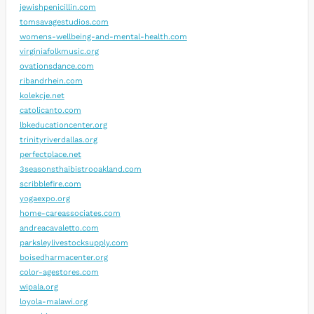
jewishpenicillin.com
tomsavagestudios.com
womens-wellbeing-and-mental-health.com
virginiafolkmusic.org
ovationsdance.com
ribandrhein.com
kolekcje.net
catolicanto.com
lbkeducationcenter.org
trinityriverdallas.org
perfectplace.net
3seasonsthaibistrooakland.com
scribblefire.com
yogaexpo.org
home-careassociates.com
andreacavaletto.com
parksleylivestocksupply.com
boisedharmacenter.org
color-agestores.com
wipala.org
loyola-malawi.org