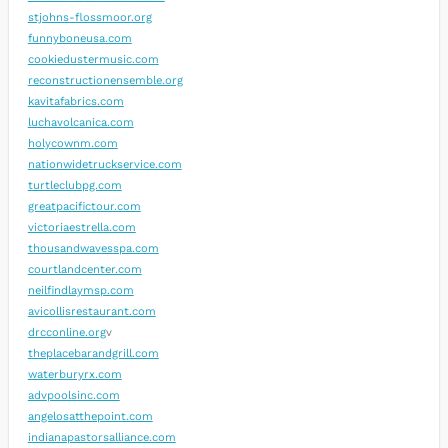
stjohns-flossmoor.org
funnyboneusa.com
cookiedustermusic.com
reconstructionensemble.org
kavitafabrics.com
luchavolcanica.com
holycownm.com
nationwidetruckservice.com
turtleclubpg.com
greatpacifictour.com
victoriaestrella.com
thousandwavesspa.com
courtlandcenter.com
neilfindlaymsp.com
avicollisrestaurant.com
drcconline.org
v
theplacebarandgrill.com
waterburyrx.com
advpoolsinc.com
angelosatthepoint.com
indianapastorsalliance.com