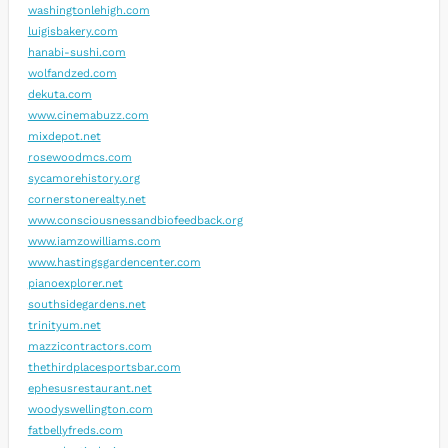
washingtonlehigh.com
luigisbakery.com
hanabi-sushi.com
wolfandzed.com
dekuta.com
www.cinemabuzz.com
mixdepot.net
rosewoodmcs.com
sycamorehistory.org
cornerstonerealty.net
www.consciousnessandbiofeedback.org
www.iamzowilliams.com
www.hastingsgardencenter.com
pianoexplorer.net
southsidegardens.net
trinityum.net
mazzicontractors.com
thethirdplacesportsbar.com
ephesusrestaurant.net
woodyswellington.com
fatbellyfreds.com