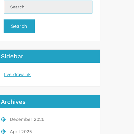
Search
Sidebar
live draw hk
Archives
December 2025
April 2025