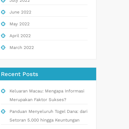
July 2022
June 2022
May 2022
April 2022
March 2022
Recent Posts
Keluaran Macau: Mengapa Informasi
Merupakan Faktor Sukses?
Panduan Menyeluruh Togel Dana: dari
Setoran 5.000 hingga Keuntungan