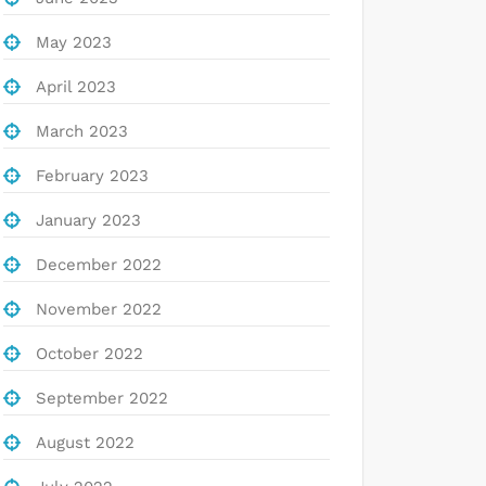
May 2023
April 2023
March 2023
February 2023
January 2023
December 2022
November 2022
October 2022
September 2022
August 2022