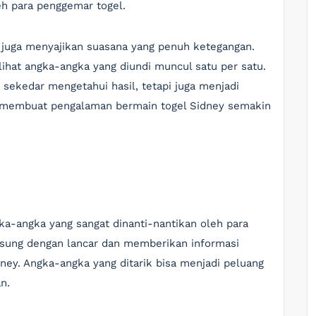
eh para penggemar togel.
 juga menyajikan suasana yang penuh ketegangan.
ihat angka-angka yang diundi muncul satu per satu.
a sekedar mengetahui hasil, tetapi juga menjadi
g membuat pengalaman bermain togel Sidney semakin
gka-angka yang sangat dinanti-nantikan oleh para
ngsung dengan lancar dan memberikan informasi
ey. Angka-angka yang ditarik bisa menjadi peluang
n.