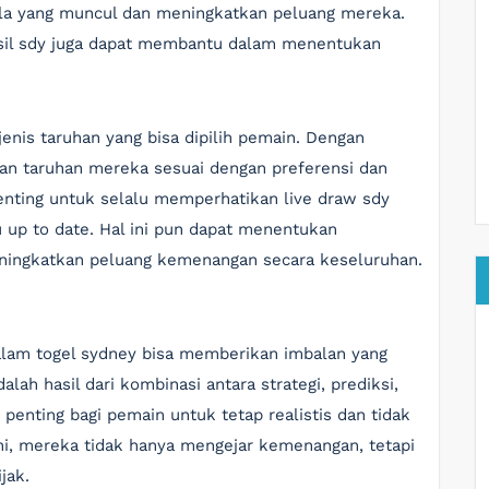
la yang muncul dan meningkatkan peluang mereka.
asil sdy juga dapat membantu dalam menentukan
jenis taruhan yang bisa dipilih pemain. Dengan
an taruhan mereka sesuai dengan preferensi dan
enting untuk selalu memperhatikan live draw sdy
u up to date. Hal ini pun dapat menentukan
eningkatkan peluang kemenangan secara keseluruhan.
alam togel sydney bisa memberikan imbalan yang
alah hasil dari kombinasi antara strategi, prediksi,
 penting bagi pemain untuk tetap realistis dan tidak
ni, mereka tidak hanya mengejar kemenangan, tetapi
jak.