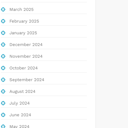
March 2025
February 2025
January 2025
December 2024
November 2024
October 2024
September 2024
August 2024
July 2024
June 2024
May 2024